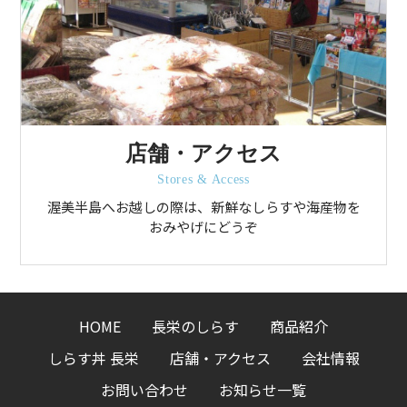
店舗・アクセス
Stores & Access
渥美半島へお越しの際は、新鮮なしらすや海産物を
おみやげにどうぞ
HOME
長栄のしらす
商品紹介
しらす丼 長栄
店舗・アクセス
会社情報
お問い合わせ
お知らせ一覧