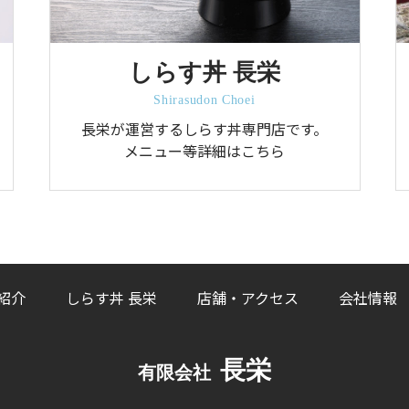
しらす丼 長栄
Shirasudon Choei
長栄が運営するしらす丼専門店です。
メニュー等詳細はこちら
紹介
しらす丼 長栄
店舗・アクセス
会社情報
長栄
有限会社